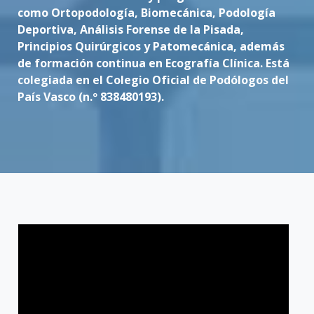
como Ortopodología, Biomecánica, Podología
Deportiva, Análisis Forense de la Pisada,
Principios Quirúrgicos y Patomecánica, además
de formación continua en Ecografía Clínica. Está
colegiada en el Colegio Oficial de Podólogos del
País Vasco (n.º 838480193).