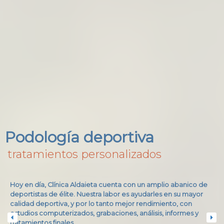
Podología deportiva
Podología deportiva
tratamientos personalizados
tratamientos personalizados
Hoy en día, Clínica Aldaieta cuenta con un amplio abanico de
Hoy en día, Clínica Aldaieta cuenta con un amplio abanico de
deportistas de élite. Nuestra labor es ayudarles en su mayor
deportistas de élite. Nuestra labor es ayudarles en su mayor
calidad deportiva, y por lo tanto mejor rendimiento, con
calidad deportiva, y por lo tanto mejor rendimiento, con
estudios computerizados, grabaciones, análisis, informes y
estudios computerizados, grabaciones, análisis, informes y
tratamientos finales.
tratamientos finales.